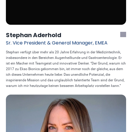
Stephan Aderhold
Sr. Vice President & General Manager, EMEA
Stephan verfügt über mehr als 20 Jahre Erfahrung in der Medizintechnik,
insbesondere in den Bereichen Augenheilkunde und Gastroenterologie. Er
ist ein Macher mit Teamgeist und innovativer Denker. “Der Grund, warum ich
2017 zu Ekso Bionics gekommen bin, ist immer noch der gleiche, aus dem
ich dieses Unternehmen heute liebe: Das unendliche Potenzial, die
inspirierende Mission und das unglaublich talentierte Team sind der Grund,
warum ich mir heutzutage keinen besseren Arbeitsplatz vorstellen kann.”