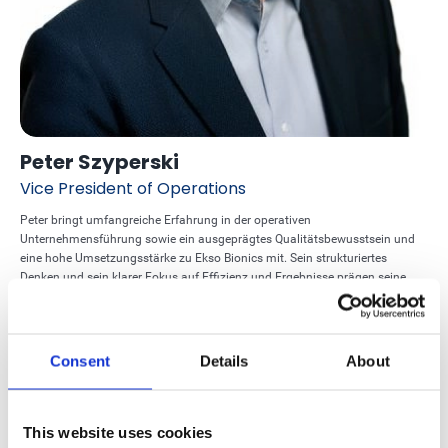
Peter Szyperski
Vice President of Operations
Peter bringt umfangreiche Erfahrung in der operativen
Unternehmensführung sowie ein ausgeprägtes Qualitätsbewusstsein und
eine hohe Umsetzungsstärke zu Ekso Bionics mit. Sein strukturiertes
Denken und sein klarer Fokus auf Effizienz und Ergebnisse prägen seine
Arbeit.Mit über 20 Jahren Erfahrung in verschiedenen Führungspositionen
darunter Halbleiterindustrie, Raketenabwehr und Biotechnologie – hat Peter
Engineering- und Operations-Teams in den USA, Asien und Europa geleitet.
In seiner Freizeit verbringt er gerne Zeit am Meer und ist leidenschaftlicher
Consent
Details
About
Segler.
This website uses cookies