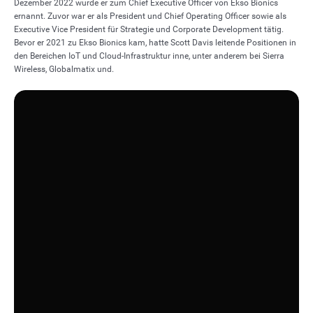
Dezember 2022 wurde er zum Chief Executive Officer von Ekso Bionics
ernannt. Zuvor war er als President und Chief Operating Officer sowie als
Executive Vice President für Strategie und Corporate Development tätig.
Bevor er 2021 zu Ekso Bionics kam, hatte Scott Davis leitende Positionen in
den Bereichen IoT und Cloud-Infrastruktur inne, unter anderem bei Sierra
Wireless, Globalmatix und.