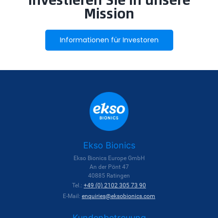
Mission
Informationen für Investoren
Ekso Bionics
Ekso Bionics Europe GmbH
An der Pönt 47
40885 Ratingen
Tel.:
+49 (0) 2102 305 73 90
E-Mail:
enquiries@eksobionics.com
Kundenbetreuung