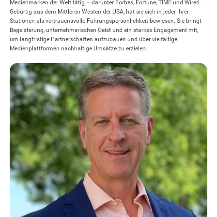
Medienmarken der Welt tätig – darunter Forbes, Fortune, TIME und Wired.
Gebürtig aus dem Mittleren Westen der USA, hat sie sich in jeder ihrer
Stationen als vertrauensvolle Führungspersönlichkeit bewiesen. Sie bringt
Begeisterung, unternehmerischen Geist und ein starkes Engagement mit,
um langfristige Partnerschaften aufzubauen und über vielfältige
Medienplattformen nachhaltige Umsätze zu erzielen.