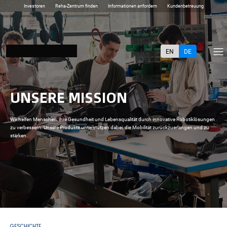
Investoren
Reha-Zentrum finden
Informationen anfordern
Kundenbetreuung
EN
DE
UNSERE MISSION
Wir helfen Menschen, ihre Gesundheit und Lebensqualität durch innovative Robotiklösungen
zu verbessern. Unsere Produkte unterstützen dabei, die Mobilität zurückzuerlangen und zu
stärken.
GESCHICHTE