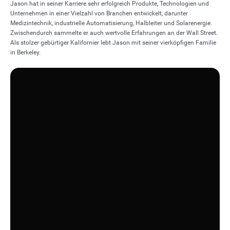
Jason hat in seiner Karriere sehr erfolgreich Produkte, Technologien und
Unternehmen in einer Vielzahl von Branchen entwickelt, darunter
Medizintechnik, industrielle Automatisierung, Halbleiter und Solarenergie.
Zwischendurch sammelte er auch wertvolle Erfahrungen an der Wall Street.
Als stolzer gebürtiger Kalifornier lebt Jason mit seiner vierköpfigen Familie
in Berkeley.