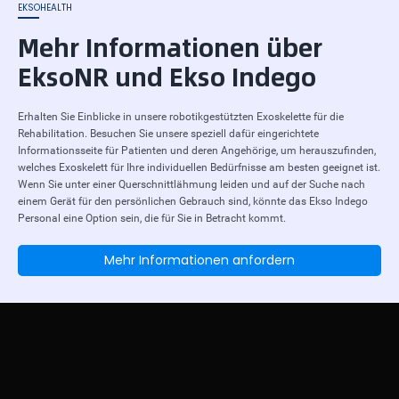
EKSOHEALTH
Mehr Informationen über
EksoNR und Ekso Indego
Erhalten Sie Einblicke in unsere robotikgestützten Exoskelette für die
Rehabilitation. Besuchen Sie unsere speziell dafür eingerichtete
Informationsseite für Patienten und deren Angehörige, um herauszufinden,
welches Exoskelett für Ihre individuellen Bedürfnisse am besten geeignet ist.
Wenn Sie unter einer Querschnittlähmung leiden und auf der Suche nach
einem Gerät für den persönlichen Gebrauch sind, könnte das Ekso Indego
Personal eine Option sein, die für Sie in Betracht kommt.
Mehr Informationen anfordern