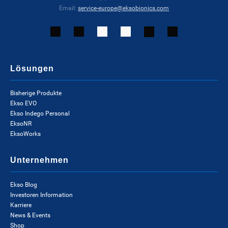
Email:
service-europe@eksobionics.com
Lösungen
Bisherige Produkte
Ekso EVO
Ekso Indego Personal
EksoNR
EksoWorks
Unternehmen
Ekso Blog
Investoren Information
Karriere
News & Events
Shop