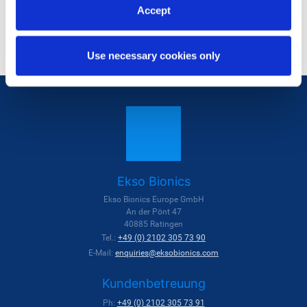
Accept
Use necessary cookies only
Ekso Bionics
Ekso Bionics Europe GmbH
An der Pönt 47
40885 Ratingen
Tel.:
+49 (0) 2102 305 73 90
E-Mail:
enquiries@eksobionics.com
Kundenbetreuung
Ph:
+49 (0) 2102 305 73 91