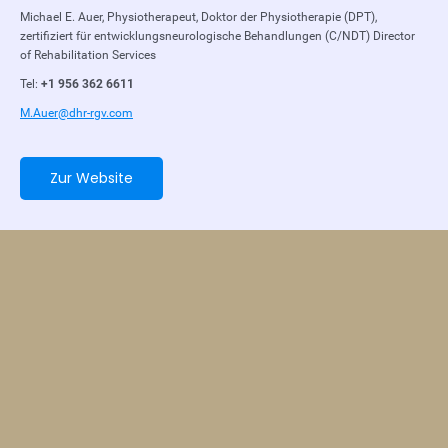
Michael E. Auer, Physiotherapeut, Doktor der Physiotherapie (DPT),
zertifiziert für entwicklungsneurologische Behandlungen (C/NDT) Director
of Rehabilitation Services
Tel:
+1 956 362 6611
M.Auer@dhr-rgv.com
Zur Website