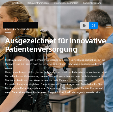
Investoren
Reha-Zentrum finden
Informationen anfordern
Kundenbetreuung
EN
DE
EXZELLENZZENTREN
Ausgezeichnet für innovative
Patientenversorgung
Mit Stolz zeichnen wir acht Centers of Excellence aus, deren Entwicklung im Hinblick auf die
Patienten und die Praxen nach der Einführung der Ekso-Technologie besonders erfolgreich
waren.
Diese Einrichtungen stehen bei der Einführung der Exoskeletttechnologie an vorderster Front.
Sie helfen bei der Verbesserung unserer Technologie, indem sie neue Produkte testen, uns bei
Studien unterstützen und Wege finden, die mehr Patienten den Zugang zur
Exoskeletttherapie ermöglichen. Diese führenden Einrichtungen sind Botschafter für Ekso
Bionics in der Rehabilitationsbranche. Bitte nehmen Sie direkt mit den Zentren Kontakt auf,
wenn Sie an einem Besuch oder einem Gespräch über ihre Erfahrungen interessiert sind.