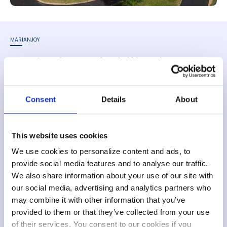
MARIANJOY
Marianjoy Rehabilitation
Hospital
Consent
Details
About
Das hochmoderne
Marianjoy Rehabilitation Hospital
in Wheaton, Illinois,
bietet spezielle Behandlungsprogramme für Schlaganfälle und
Rückenmarksverletzungen an. Das Krankenhaus setzt die neuesten
Entwicklungen der assistiven Rehabilitationstechnologie ein und kooperiert
This website uses cookies
mit Ekso Bionics, um klinische Erkenntnisse über die Rehabilitation mit Ekso
zu gewinnen und die Protokolle für den Einsatz von Exoskeletten in der
We use cookies to personalize content and ads, to
Rehabilitation zu erstellen.
provide social media features and to analyse our traffic.
We also share information about your use of our site with
Kontakt
our social media, advertising and analytics partners who
may combine it with other information that you’ve
Sarah Mahisekar, Director of Marketing and Public Relations
provided to them or that they’ve collected from your use
Tel:
+1 630 909 7104
of their services. You consent to our cookies if you