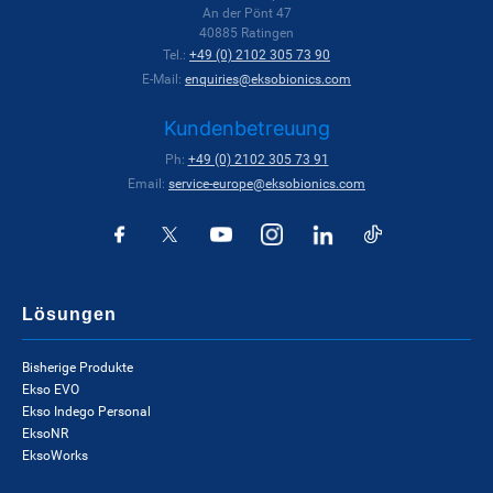
An der Pönt 47
40885 Ratingen
Tel.:
+49 (0) 2102 305 73 90
E-Mail:
enquiries@eksobionics.com
Kundenbetreuung
Ph:
+49 (0) 2102 305 73 91
Email:
service-europe@eksobionics.com
Lösungen
Bisherige Produkte
Ekso EVO
Ekso Indego Personal
EksoNR
EksoWorks